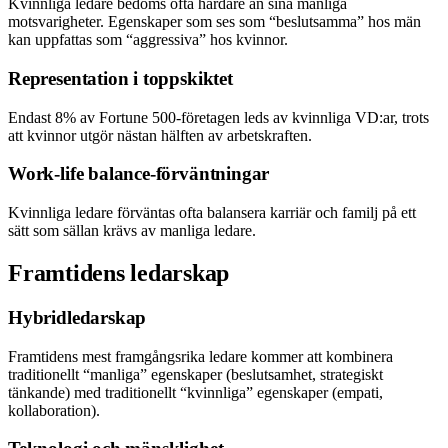
Kvinnliga ledare bedöms ofta hårdare än sina manliga
motsvarigheter. Egenskaper som ses som “beslutsamma” hos män
kan uppfattas som “aggressiva” hos kvinnor.
Representation i toppskiktet
Endast 8% av Fortune 500-företagen leds av kvinnliga VD:ar, trots
att kvinnor utgör nästan hälften av arbetskraften.
Work-life balance-förväntningar
Kvinnliga ledare förväntas ofta balansera karriär och familj på ett
sätt som sällan krävs av manliga ledare.
Framtidens ledarskap
Hybridledarskap
Framtidens mest framgångsrika ledare kommer att kombinera
traditionellt “manliga” egenskaper (beslutsamhet, strategiskt
tänkande) med traditionellt “kvinnliga” egenskaper (empati,
kollaboration).