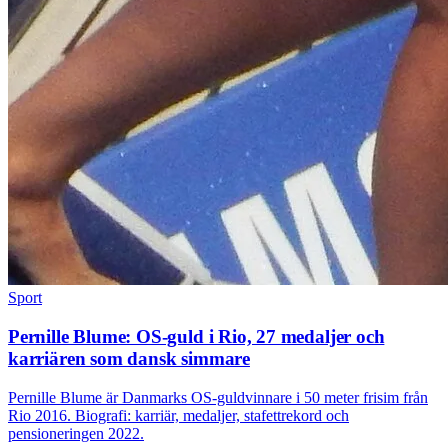
Sport
Pernille Blume: OS-guld i Rio, 27 medaljer och
karriären som dansk simmare
Pernille Blume är Danmarks OS-guldvinnare i 50 meter frisim från
Rio 2016. Biografi: karriär, medaljer, stafettrekord och
pensioneringen 2022.