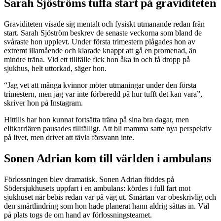
Sarah Sjöströms tuffa start på graviditeten
Graviditeten visade sig mentalt och fysiskt utmanande redan från
start. Sarah Sjöström beskrev de senaste veckorna som bland de
svåraste hon upplevt. Under första trimestern plågades hon av
extremt illamående och klarade knappt att gå en promenad, än
mindre träna. Vid ett tillfälle fick hon åka in och få dropp på
sjukhus, helt uttorkad, säger hon.
“Jag vet att många kvinnor möter utmaningar under den första
trimestern, men jag var inte förberedd på hur tufft det kan vara”,
skriver hon på Instagram.
Hittills har hon kunnat fortsätta träna på sina bra dagar, men
elitkarriären pausades tillfälligt. Att bli mamma satte nya perspektiv
på livet, men drivet att tävla försvann inte.
Sonen Adrian kom till världen i ambulans
Förlossningen blev dramatisk. Sonen Adrian föddes på
Södersjukhusets uppfart i en ambulans: kördes i full fart mot
sjukhuset när bebis redan var på väg ut. Smärtan var obeskrivlig och
den smärtlindring som hon hade planerat hann aldrig sättas in. Väl
på plats togs de om hand av förlossningsteamet.