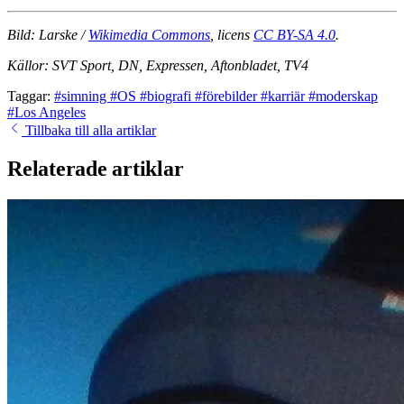
Bild: Larske /
Wikimedia Commons
, licens
CC BY-SA 4.0
.
Källor: SVT Sport, DN, Expressen, Aftonbladet, TV4
Taggar:
#simning
#OS
#biografi
#förebilder
#karriär
#moderskap
#Los Angeles
Tillbaka till alla artiklar
Relaterade artiklar