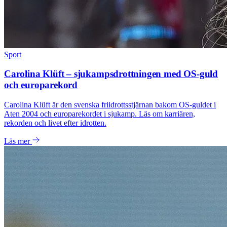
Sport
Carolina Klüft – sjukampsdrottningen med OS-guld
och europarekord
Carolina Klüft är den svenska friidrottsstjärnan bakom OS-guldet i
Aten 2004 och europarekordet i sjukamp. Läs om karriären,
rekorden och livet efter idrotten.
Läs mer