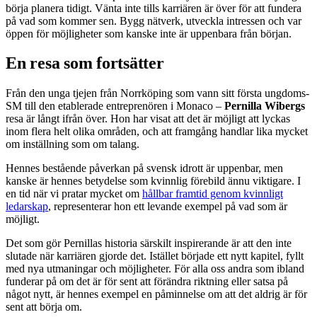
börja planera tidigt. Vänta inte tills karriären är över för att fundera
på vad som kommer sen. Bygg nätverk, utveckla intressen och var
öppen för möjligheter som kanske inte är uppenbara från början.
En resa som fortsätter
Från den unga tjejen från Norrköping som vann sitt första ungdoms-
SM till den etablerade entreprenören i Monaco –
Pernilla Wibergs
resa är långt ifrån över. Hon har visat att det är möjligt att lyckas
inom flera helt olika områden, och att framgång handlar lika mycket
om inställning som om talang.
Hennes bestående påverkan på svensk idrott är uppenbar, men
kanske är hennes betydelse som kvinnlig förebild ännu viktigare. I
en tid när vi pratar mycket om
hållbar framtid genom kvinnligt
ledarskap
, representerar hon ett levande exempel på vad som är
möjligt.
Det som gör Pernillas historia särskilt inspirerande är att den inte
slutade när karriären gjorde det. Istället började ett nytt kapitel, fyllt
med nya utmaningar och möjligheter. För alla oss andra som ibland
funderar på om det är för sent att förändra riktning eller satsa på
något nytt, är hennes exempel en påminnelse om att det aldrig är för
sent att börja om.