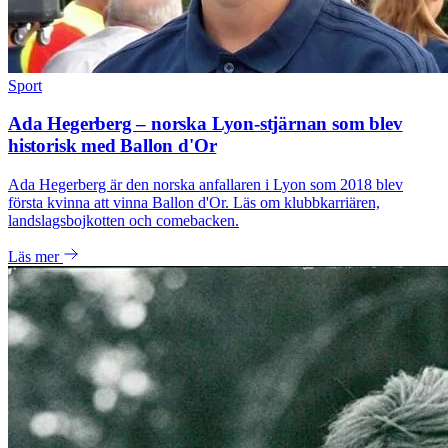
Sport
Ada Hegerberg – norska Lyon-stjärnan som blev
historisk med Ballon d'Or
Ada Hegerberg är den norska anfallaren i Lyon som 2018 blev
första kvinna att vinna Ballon d'Or. Läs om klubbkarriären,
landslagsbojkotten och comebacken.
Läs mer