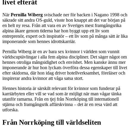
livet efteråt
När
Pernilla Wiberg
svischade ner för backen i Nagano 1998 och
säkrade sitt andra OS-guld, visste hon knappt att det var början på
en helt ny resa. Från att vara en av Sveriges mest framgångsrika
alpina åkare genom tiderna har hon byggt upp ett liv som
entreprenör, expert och inspiratör – ett liv som på många sätt är lika
imponerande som hennes idrottskarriär.
Pernilla Wiberg är en av bara sex kvinnor i världen som vunnit
världscuptävlingar i alla fem alpina discipliner. Det säger något om
hennes otroliga mångsidighet och envishet. Men kanske ännu mer
imponerande är hur hon lyckats överföra dessa egenskaper till livet
efter skidorna, där hon idag driver hotellverksamhet, föreläser och
inspirerar andra kvinnor att våga satsa stort.
Hennes historia är särskilt relevant för kvinnor som funderar på
karriärbyten eller vill se vad som är möjligt när man vågar tänka
utanför ramarna. Från en tjej från Norrköping till internationell
stjärna och framgångsrik affärskvinna – det är en resa värd att
utforska.
Från Norrköping till världseliten