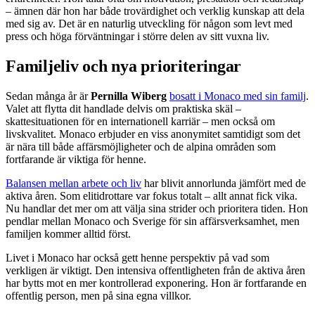
– ämnen där hon har både trovärdighet och verklig kunskap att dela
med sig av. Det är en naturlig utveckling för någon som levt med
press och höga förväntningar i större delen av sitt vuxna liv.
Familjeliv och nya prioriteringar
Sedan många år är
Pernilla Wiberg
bosatt i Monaco med sin familj
.
Valet att flytta dit handlade delvis om praktiska skäl –
skattesituationen för en internationell karriär – men också om
livskvalitet. Monaco erbjuder en viss anonymitet samtidigt som det
är nära till både affärsmöjligheter och de alpina områden som
fortfarande är viktiga för henne.
Balansen mellan arbete och liv
har blivit annorlunda jämfört med de
aktiva åren. Som elitidrottare var fokus totalt – allt annat fick vika.
Nu handlar det mer om att välja sina strider och prioritera tiden. Hon
pendlar mellan Monaco och Sverige för sin affärsverksamhet, men
familjen kommer alltid först.
Livet i Monaco har också gett henne perspektiv på vad som
verkligen är viktigt. Den intensiva offentligheten från de aktiva åren
har bytts mot en mer kontrollerad exponering. Hon är fortfarande en
offentlig person, men på sina egna villkor.