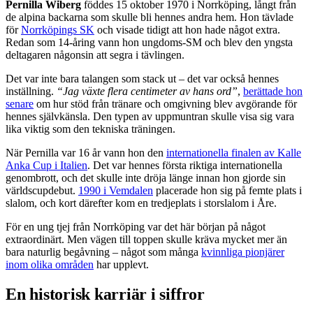
Pernilla Wiberg
föddes 15 oktober 1970 i Norrköping, långt från
de alpina backarna som skulle bli hennes andra hem. Hon tävlade
för
Norrköpings SK
och visade tidigt att hon hade något extra.
Redan som 14-åring vann hon ungdoms-SM och blev den yngsta
deltagaren någonsin att segra i tävlingen.
Det var inte bara talangen som stack ut – det var också hennes
inställning.
“Jag växte flera centimeter av hans ord”
,
berättade hon
senare
om hur stöd från tränare och omgivning blev avgörande för
hennes självkänsla. Den typen av uppmuntran skulle visa sig vara
lika viktig som den tekniska träningen.
När Pernilla var 16 år vann hon den
internationella finalen av Kalle
Anka Cup i Italien
. Det var hennes första riktiga internationella
genombrott, och det skulle inte dröja länge innan hon gjorde sin
världscupdebut.
1990 i Vemdalen
placerade hon sig på femte plats i
slalom, och kort därefter kom en tredjeplats i storslalom i Åre.
För en ung tjej från Norrköping var det här början på något
extraordinärt. Men vägen till toppen skulle kräva mycket mer än
bara naturlig begåvning – något som många
kvinnliga pionjärer
inom olika områden
har upplevt.
En historisk karriär i siffror