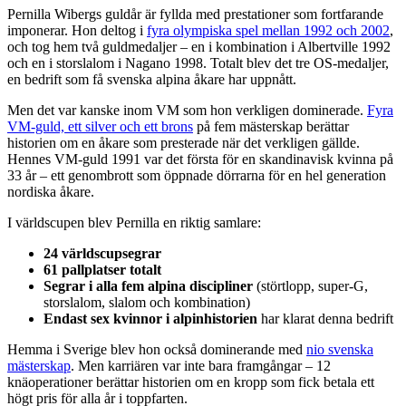
Pernilla Wibergs guldår är fyllda med prestationer som fortfarande
imponerar. Hon deltog i
fyra olympiska spel mellan 1992 och 2002
,
och tog hem två guldmedaljer – en i kombination i Albertville 1992
och en i storslalom i Nagano 1998. Totalt blev det tre OS-medaljer,
en bedrift som få svenska alpina åkare har uppnått.
Men det var kanske inom VM som hon verkligen dominerade.
Fyra
VM-guld, ett silver och ett brons
på fem mästerskap berättar
historien om en åkare som presterade när det verkligen gällde.
Hennes VM-guld 1991 var det första för en skandinavisk kvinna på
33 år – ett genombrott som öppnade dörrarna för en hel generation
nordiska åkare.
I världscupen blev Pernilla en riktig samlare:
24 världscupsegrar
61 pallplatser totalt
Segrar i alla fem alpina discipliner
(störtlopp, super-G,
storslalom, slalom och kombination)
Endast sex kvinnor i alpinhistorien
har klarat denna bedrift
Hemma i Sverige blev hon också dominerande med
nio svenska
mästerskap
. Men karriären var inte bara framgångar – 12
knäoperationer berättar historien om en kropp som fick betala ett
högt pris för alla år i toppfarten.