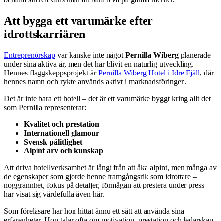
Att bygga ett varumärke efter
idrottskarriären
Entreprenörskap
var kanske inte något
Pernilla Wiberg
planerade
under sina aktiva år, men det har blivit en naturlig utveckling.
Hennes flaggskeppsprojekt är
Pernilla Wiberg Hotel i Idre Fjäll
, där
hennes namn och rykte används aktivt i marknadsföringen.
Det är inte bara ett hotell – det är ett varumärke byggt kring allt det
som Pernilla representerar:
Kvalitet och prestation
Internationell glamour
Svensk pålitlighet
Alpint arv och kunskap
Att driva hotellverksamhet är långt från att åka alpint, men många av
de egenskaper som gjorde henne framgångsrik som idrottare –
noggrannhet, fokus på detaljer, förmågan att prestera under press –
har visat sig värdefulla även här.
Som föreläsare har hon hittat ännu ett sätt att använda sina
erfarenheter. Hon talar ofta om motivation, prestation och ledarskap