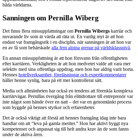
båda världarna.
Sanningen om Pernilla Wiberg
Det finns flera missuppfattningar om
Pernilla Wibergs
karriär och
nuvarande liv som är värda att räta ut. En vanlig myt är att hon
endast var framgångsrik i en disciplin, när sanningen är att hon var
en av få som behärskade
alla fem alpina grenar på världsklassnivå
.
En annan missuppfattning är att hon försvann från offentligheten
efter karriären. Verkligheten är att hon medvetet valde att vara mer
selektiv med sina offentliga uppdrag, men hon har aldrig varit borta.
Hennes
hotellverksamhet, föreläsningar och expertkommentarer
håller henne synlig, bara på ett mer kontrollerat sätt.
Media och allmänheten har också en tendens att förenkla komplexa
karriärvägar. Pernillas övergång från elitidrottare till entreprenör var
inte något som hände över en natt – det var en genomtänkt process
som byggde på hennes styrkor och erfarenheter.
Det är också viktigt att förstå att hennes framgång idag inte bara
handlar om att “leva på gamla meriter.” Hon har aktivt byggt nya
kompetenser och anpassat sig till helt andra krav än de som fanns
under de aktiva åren.