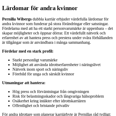
Lärdomar för andra kvinnor
Pernilla Wibergs
dubbla karriär erbjuder värdefulla lärdomar för
andra kvinnor som funderar på stora förändringar eller satsningar.
Fördelarna med att ha ett starkt personvarumärke är uppenbara – det
skapar möjligheter och öppnar dörrar. Ett värdefullt nätverk och
erfarenhet av att hantera press och prestera under svåra förhållanden
är tillgångar som är användbara i många sammanhang.
Fördelar med en stark profil:
Starkt personligt varumärke
Möjlighet att använda idrottserfarenheter i näringslivet
Nätverk inom sport och näringsliv
Förebild för unga och särskilt kvinnor
Utmaningar att hantera:
Hög press och förväntningar från omgivningen
Risk för belastningsskador och långvariga hälsoproblem
Osäkerhet kring intäkter efter idrottskarriären
Offentlighet och bristande privatliv
För andra idrottare som planerar karriärbyte är Pernillas råd tydligt: