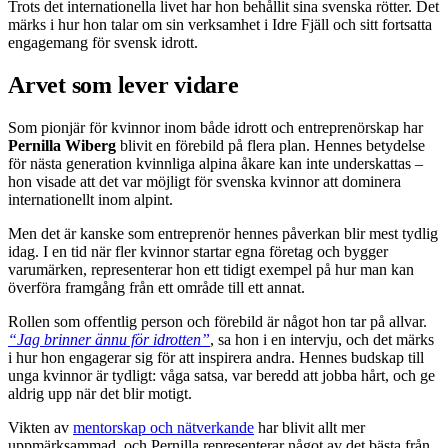
Trots det internationella livet har hon behållit sina svenska rötter. Det
märks i hur hon talar om sin verksamhet i Idre Fjäll och sitt fortsatta
engagemang för svensk idrott.
Arvet som lever vidare
Som pionjär för kvinnor inom både idrott och entreprenörskap har
Pernilla Wiberg
blivit en förebild på flera plan. Hennes betydelse
för nästa generation kvinnliga alpina åkare kan inte underskattas –
hon visade att det var möjligt för svenska kvinnor att dominera
internationellt inom alpint.
Men det är kanske som entreprenör hennes påverkan blir mest tydlig
idag. I en tid när fler kvinnor startar egna företag och bygger
varumärken, representerar hon ett tidigt exempel på hur man kan
överföra framgång från ett område till ett annat.
Rollen som offentlig person och förebild är något hon tar på allvar.
“Jag brinner ännu för idrotten”
, sa hon i en intervju, och det märks
i hur hon engagerar sig för att inspirera andra. Hennes budskap till
unga kvinnor är tydligt: våga satsa, var beredd att jobba hårt, och ge
aldrig upp när det blir motigt.
Vikten av
mentorskap och nätverkande
har blivit allt mer
uppmärksammad, och Pernilla representerar något av det bästa från