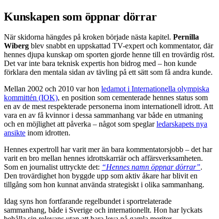
Kunskapen som öppnar dörrar
När skidorna hängdes på kroken började nästa kapitel.
Pernilla
Wiberg
blev snabbt en uppskattad TV-expert och kommentator, där
hennes djupa kunskap om sporten gjorde henne till en trovärdig röst.
Det var inte bara teknisk expertis hon bidrog med – hon kunde
förklara den mentala sidan av tävling på ett sätt som få andra kunde.
Mellan 2002 och 2010 var hon
ledamot i Internationella olympiska
kommittén (IOK)
, en position som cementerade hennes status som
en av de mest respekterade personerna inom internationell idrott. Att
vara en av få kvinnor i dessa sammanhang var både en utmaning
och en möjlighet att påverka – något som speglar
ledarskapets nya
ansikte
inom idrotten.
Hennes expertroll har varit mer än bara kommentatorsjobb – det har
varit en bro mellan hennes idrottskarriär och affärsverksamheten.
Som en journalist uttryckte det:
“Hennes namn öppnar dörrar”
.
Den trovärdighet hon byggde upp som aktiv åkare har blivit en
tillgång som hon kunnat använda strategiskt i olika sammanhang.
Idag syns hon fortfarande regelbundet i sportrelaterade
sammanhang, både i Sverige och internationellt. Hon har lyckats
behålla sin relevans utan att bara leva på gamla meriter.