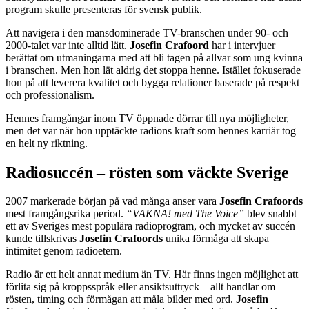
program skulle presenteras för svensk publik.
Att navigera i den mansdominerade TV-branschen under 90- och
2000-talet var inte alltid lätt.
Josefin Crafoord
har i intervjuer
berättat om utmaningarna med att bli tagen på allvar som ung kvinna
i branschen. Men hon lät aldrig det stoppa henne. Istället fokuserade
hon på att leverera kvalitet och bygga relationer baserade på respekt
och professionalism.
Hennes framgångar inom TV öppnade dörrar till nya möjligheter,
men det var när hon upptäckte radions kraft som hennes karriär tog
en helt ny riktning.
Radiosuccén – rösten som väckte Sverige
2007 markerade början på vad många anser vara
Josefin Crafoords
mest framgångsrika period.
“VAKNA! med The Voice”
blev snabbt
ett av Sveriges mest populära radioprogram, och mycket av succén
kunde tillskrivas
Josefin Crafoords
unika förmåga att skapa
intimitet genom radioetern.
Radio är ett helt annat medium än TV. Här finns ingen möjlighet att
förlita sig på kroppsspråk eller ansiktsuttryck – allt handlar om
rösten, timing och förmågan att måla bilder med ord.
Josefin