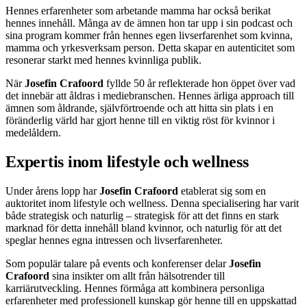
Hennes erfarenheter som arbetande mamma har också berikat
hennes innehåll. Många av de ämnen hon tar upp i sin podcast och
sina program kommer från hennes egen livserfarenhet som kvinna,
mamma och yrkesverksam person. Detta skapar en autenticitet som
resonerar starkt med hennes kvinnliga publik.
När
Josefin Crafoord
fyllde 50 år reflekterade hon öppet över vad
det innebär att åldras i mediebranschen. Hennes ärliga approach till
ämnen som åldrande, självförtroende och att hitta sin plats i en
föränderlig värld har gjort henne till en viktig röst för kvinnor i
medelåldern.
Expertis inom lifestyle och wellness
Under årens lopp har
Josefin Crafoord
etablerat sig som en
auktoritet inom lifestyle och wellness. Denna specialisering har varit
både strategisk och naturlig – strategisk för att det finns en stark
marknad för detta innehåll bland kvinnor, och naturlig för att det
speglar hennes egna intressen och livserfarenheter.
Som populär talare på events och konferenser delar
Josefin
Crafoord
sina insikter om allt från hälsotrender till
karriärutveckling. Hennes förmåga att kombinera personliga
erfarenheter med professionell kunskap gör henne till en uppskattad