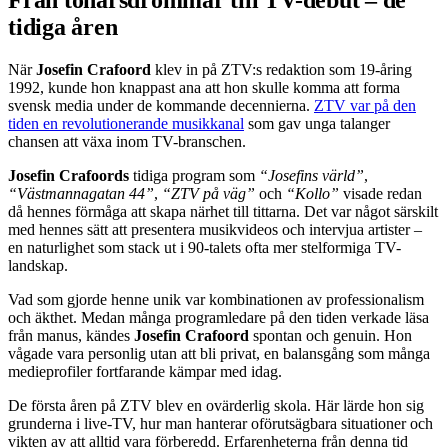
tidiga åren
När
Josefin Crafoord
klev in på ZTV:s redaktion som 19-åring
1992, kunde hon knappast ana att hon skulle komma att forma
svensk media under de kommande decennierna.
ZTV var på den
tiden en revolutionerande musikkanal
som gav unga talanger
chansen att växa inom TV-branschen.
Josefin Crafoords
tidiga program som
“Josefins värld”
,
“Västmannagatan 44”
,
“ZTV på väg”
och
“Kollo”
visade redan
då hennes förmåga att skapa närhet till tittarna. Det var något särskilt
med hennes sätt att presentera musikvideos och intervjua artister –
en naturlighet som stack ut i 90-talets ofta mer stelformiga TV-
landskap.
Vad som gjorde henne unik var kombinationen av professionalism
och äkthet. Medan många programledare på den tiden verkade läsa
från manus, kändes
Josefin Crafoord
spontan och genuin. Hon
vågade vara personlig utan att bli privat, en balansgång som många
medieprofiler fortfarande kämpar med idag.
De första åren på ZTV blev en ovärderlig skola. Här lärde hon sig
grunderna i live-TV, hur man hanterar oförutsägbara situationer och
vikten av att alltid vara förberedd. Erfarenheterna från denna tid