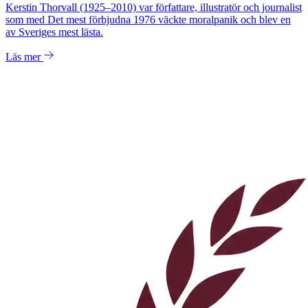
Kerstin Thorvall (1925–2010) var författare, illustratör och journalist
som med Det mest förbjudna 1976 väckte moralpanik och blev en
av Sveriges mest lästa.
Läs mer