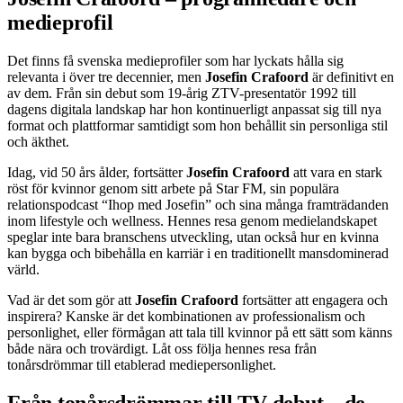
medieprofil
Det finns få svenska medieprofiler som har lyckats hålla sig
relevanta i över tre decennier, men
Josefin Crafoord
är definitivt en
av dem. Från sin debut som 19-årig ZTV-presentatör 1992 till
dagens digitala landskap har hon kontinuerligt anpassat sig till nya
format och plattformar samtidigt som hon behållit sin personliga stil
och äkthet.
Idag, vid 50 års ålder, fortsätter
Josefin Crafoord
att vara en stark
röst för kvinnor genom sitt arbete på Star FM, sin populära
relationspodcast “Ihop med Josefin” och sina många framträdanden
inom lifestyle och wellness. Hennes resa genom medielandskapet
speglar inte bara branschens utveckling, utan också hur en kvinna
kan bygga och bibehålla en karriär i en traditionellt mansdominerad
värld.
Vad är det som gör att
Josefin Crafoord
fortsätter att engagera och
inspirera? Kanske är det kombinationen av professionalism och
personlighet, eller förmågan att tala till kvinnor på ett sätt som känns
både nära och trovärdigt. Låt oss följa hennes resa från
tonårsdrömmar till etablerad mediepersonlighet.
Från tonårsdrömmar till TV-debut – de