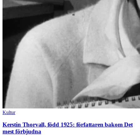
Kultur
Kerstin Thorvall, född 1925: författaren bakom Det
mest förbjudna