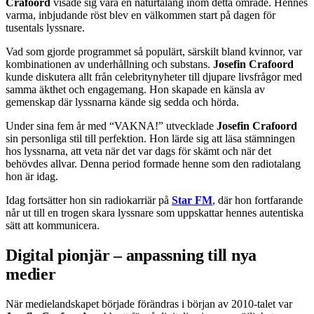
Crafoord
visade sig vara en naturtalang inom detta område. Hennes
varma, inbjudande röst blev en välkommen start på dagen för
tusentals lyssnare.
Vad som gjorde programmet så populärt, särskilt bland kvinnor, var
kombinationen av underhållning och substans.
Josefin Crafoord
kunde diskutera allt från celebritynyheter till djupare livsfrågor med
samma äkthet och engagemang. Hon skapade en känsla av
gemenskap där lyssnarna kände sig sedda och hörda.
Under sina fem år med “VAKNA!” utvecklade
Josefin Crafoord
sin personliga stil till perfektion. Hon lärde sig att läsa stämningen
hos lyssnarna, att veta när det var dags för skämt och när det
behövdes allvar. Denna period formade henne som den radiotalang
hon är idag.
Idag fortsätter hon sin radiokarriär på
Star FM
, där hon fortfarande
når ut till en trogen skara lyssnare som uppskattar hennes autentiska
sätt att kommunicera.
Digital pionjär – anpassning till nya
medier
När medielandskapet började förändras i början av 2010-talet var