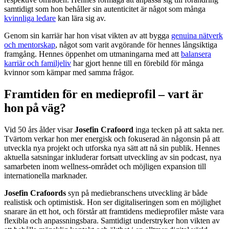
samtidigt som hon behåller sin autenticitet är något som många
kvinnliga ledare
kan lära sig av.
Genom sin karriär har hon visat vikten av att bygga
genuina nätverk
och mentorskap
, något som varit avgörande för hennes långsiktiga
framgång. Hennes öppenhet om utmaningarna med att
balansera
karriär och familjeliv
har gjort henne till en förebild för många
kvinnor som kämpar med samma frågor.
Framtiden för en medieprofil – vart är
hon på väg?
Vid 50 års ålder visar
Josefin Crafoord
inga tecken på att sakta ner.
Tvärtom verkar hon mer energisk och fokuserad än någonsin på att
utveckla nya projekt och utforska nya sätt att nå sin publik. Hennes
aktuella satsningar inkluderar fortsatt utveckling av sin podcast, nya
samarbeten inom wellness-området och möjligen expansion till
internationella marknader.
Josefin Crafoords
syn på mediebranschens utveckling är både
realistisk och optimistisk. Hon ser digitaliseringen som en möjlighet
snarare än ett hot, och förstår att framtidens medieprofiler måste vara
flexibla och anpassningsbara. Samtidigt understryker hon vikten av