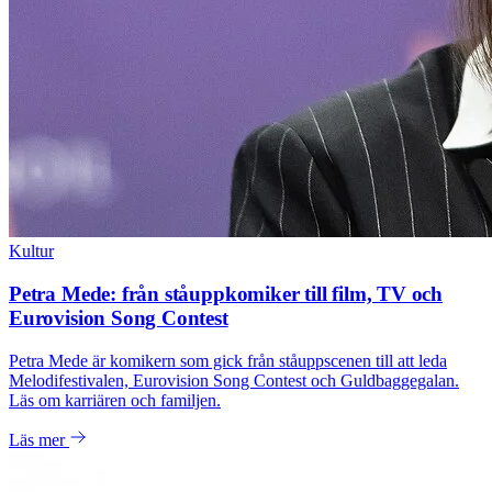
Kultur
Petra Mede: från ståuppkomiker till film, TV och
Eurovision Song Contest
Petra Mede är komikern som gick från ståuppscenen till att leda
Melodifestivalen, Eurovision Song Contest och Guldbaggegalan.
Läs om karriären och familjen.
Läs mer