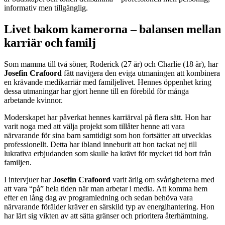
informativ men tillgänglig.
Livet bakom kamerorna – balansen mellan
karriär och familj
Som mamma till två söner, Roderick (27 år) och Charlie (18 år), har
Josefin Crafoord
fått navigera den eviga utmaningen att kombinera
en krävande medikarriär med familjelivet. Hennes öppenhet kring
dessa utmaningar har gjort henne till en förebild för många
arbetande kvinnor.
Moderskapet har påverkat hennes karriärval på flera sätt. Hon har
varit noga med att välja projekt som tillåter henne att vara
närvarande för sina barn samtidigt som hon fortsätter att utvecklas
professionellt. Detta har ibland inneburit att hon tackat nej till
lukrativa erbjudanden som skulle ha krävt för mycket tid bort från
familjen.
I intervjuer har
Josefin Crafoord
varit ärlig om svårigheterna med
att vara “på” hela tiden när man arbetar i media. Att komma hem
efter en lång dag av programledning och sedan behöva vara
närvarande förälder kräver en särskild typ av energihantering. Hon
har lärt sig vikten av att sätta gränser och prioritera återhämtning.