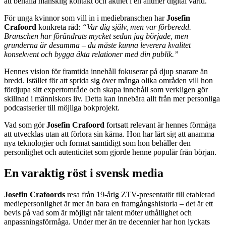
att behålla mänsklig kontakt och äkthet i en alltmer digital värld.
För unga kvinnor som vill in i mediebranschen har
Josefin
Crafoord
konkreta råd:
“Var dig själv, men var förberedd.
Branschen har förändrats mycket sedan jag började, men
grunderna är desamma – du måste kunna leverera kvalitet
konsekvent och bygga äkta relationer med din publik.”
Hennes vision för framtida innehåll fokuserar på djup snarare än
bredd. Istället för att sprida sig över många olika områden vill hon
fördjupa sitt expertområde och skapa innehåll som verkligen gör
skillnad i människors liv. Detta kan innebära allt från mer personliga
podcastserier till möjliga bokprojekt.
Vad som gör
Josefin Crafoord
fortsatt relevant är hennes förmåga
att utvecklas utan att förlora sin kärna. Hon har lärt sig att anamma
nya teknologier och format samtidigt som hon behåller den
personlighet och autenticitet som gjorde henne populär från början.
En varaktig röst i svensk media
Josefin Crafoords
resa från 19-årig ZTV-presentatör till etablerad
mediepersonlighet är mer än bara en framgångshistoria – det är ett
bevis på vad som är möjligt när talent möter uthållighet och
anpassningsförmåga. Under mer än tre decennier har hon lyckats