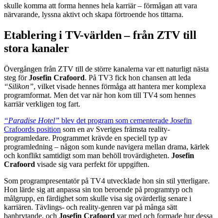
skulle komma att forma hennes hela karriär – förmågan att vara
närvarande, lyssna aktivt och skapa förtroende hos tittarna.
Etablering i TV-världen – från ZTV till
stora kanaler
Övergången från ZTV till de större kanalerna var ett naturligt nästa
steg för
Josefin Crafoord
. På TV3 fick hon chansen att leda
“Silikon”
, vilket visade hennes förmåga att hantera mer komplexa
programformat. Men det var när hon kom till TV4 som hennes
karriär verkligen tog fart.
“Paradise Hotel”
blev det program som cementerade Josefin
Crafoords position
som en av Sveriges främsta reality-
programledare. Programmet krävde en speciell typ av
programledning – någon som kunde navigera mellan drama, kärlek
och konflikt samtidigt som man behöll trovärdigheten.
Josefin
Crafoord
visade sig vara perfekt för uppgiften.
Som programpresentatör på TV4 utvecklade hon sin stil ytterligare.
Hon lärde sig att anpassa sin ton beroende på programtyp och
målgrupp, en färdighet som skulle visa sig ovärderlig senare i
karriären. Tävlings- och reality-genren var på många sätt
banbrytande, och
Josefin Crafoord
var med och formade hur dessa