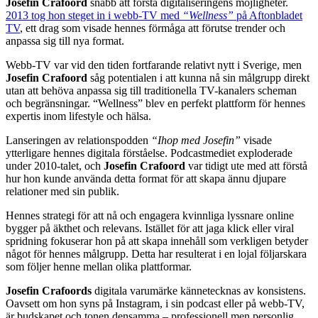
Josefin Crafoord
snabb att förstå digitaliseringens möjligheter.
2013 tog hon steget in i webb-TV med
“Wellness”
på Aftonbladet
TV
, ett drag som visade hennes förmåga att förutse trender och
anpassa sig till nya format.
Webb-TV var vid den tiden fortfarande relativt nytt i Sverige, men
Josefin Crafoord
såg potentialen i att kunna nå sin målgrupp direkt
utan att behöva anpassa sig till traditionella TV-kanalers scheman
och begränsningar. “Wellness” blev en perfekt plattform för hennes
expertis inom lifestyle och hälsa.
Lanseringen av relationspodden
“Ihop med Josefin”
visade
ytterligare hennes digitala förståelse. Podcastmediet exploderade
under 2010-talet, och
Josefin Crafoord
var tidigt ute med att förstå
hur hon kunde använda detta format för att skapa ännu djupare
relationer med sin publik.
Hennes strategi för att nå och engagera kvinnliga lyssnare online
bygger på äkthet och relevans. Istället för att jaga klick eller viral
spridning fokuserar hon på att skapa innehåll som verkligen betyder
något för hennes målgrupp. Detta har resulterat i en lojal följarskara
som följer henne mellan olika plattformar.
Josefin Crafoords
digitala varumärke kännetecknas av konsistens.
Oavsett om hon syns på Instagram, i sin podcast eller på webb-TV,
är budskapet och tonen densamma – professionell men personlig,