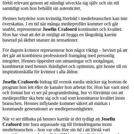
förbli relevant genom att ständigt utveckla sig själv och sin stil
samtidigt som hon behållit sin autenticitet.
Hennes betydelse som kvinnlig förebild i mediebranschen kan inte
överskattas. I en tid när många medieprofiler kommer och går
snabbt, representerar
Josefin Crafoord
kontinuitet och kvalitet.
Hon har visat att det är möjligt att bygga en långsiktig karriär
baserad på äkthet snarare än sensationer.
För dagens kvinnor representerar hon något viktigt – beviset på att
det går att kombinera professionell framgång med personlig
integritet. Hennes öppenhet om utmaningar och motgångar,
kombinerat med hennes ihärdighet och optimism, gör henne till en
inspirationskälla för kvinnor i alla åldrar.
Josefin Crafoords
bidrag till svensk media sträcker sig bortom de
program hon lett eller de kanaler hon arbetat för. Hon har varit med
och format hur vi ser på programledning, hur vi förväntar oss att
medieprofiler ska bete sig och vad som konstituerar kvalitet inom
branschen. Hennes inflytande kommer säkert att märkas i
kommande generationer av mediepersonligheter.
När vi ser tillbaka på hennes karriär är det tydligt att
Josefin
Crafoord
inte bara anpassade sig till förändringarna inom
mediebranschen – hon var ofta före sin tid i att förstå vart