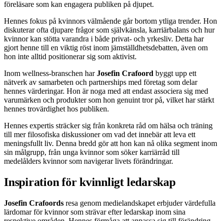
föreläsare som kan engagera publiken på djupet.
Hennes fokus på kvinnors välmående går bortom ytliga trender. Hon
diskuterar ofta djupare frågor som självkänsla, karriärbalans och hur
kvinnor kan stötta varandra i både privat- och yrkesliv. Detta har
gjort henne till en viktig röst inom jämställdhetsdebatten, även om
hon inte alltid positionerar sig som aktivist.
Inom wellness-branschen har
Josefin Crafoord
byggt upp ett
nätverk av samarbeten och partnerships med företag som delar
hennes värderingar. Hon är noga med att endast associera sig med
varumärken och produkter som hon genuint tror på, vilket har stärkt
hennes trovärdighet hos publiken.
Hennes expertis sträcker sig från konkreta råd om hälsa och träning
till mer filosofiska diskussioner om vad det innebär att leva ett
meningsfullt liv. Denna bredd gör att hon kan nå olika segment inom
sin målgrupp, från unga kvinnor som söker karriärråd till
medelålders kvinnor som navigerar livets förändringar.
Inspiration för kvinnligt ledarskap
Josefin Crafoords
resa genom medielandskapet erbjuder värdefulla
lärdomar för kvinnor som strävar efter ledarskap inom sina
respektive områden. Hennes förmåga att anpassa sig till förändring